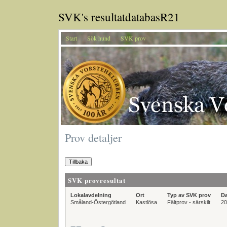
SVK's resultatdatabasR21
Start
Sök hund
SVK prov
Prov detaljer
SVK provresultat
Lokalavdelning
Ort
Typ av SVK prov
D
Småland-Östergötland
Kastlösa
Fältprov - särskilt
20