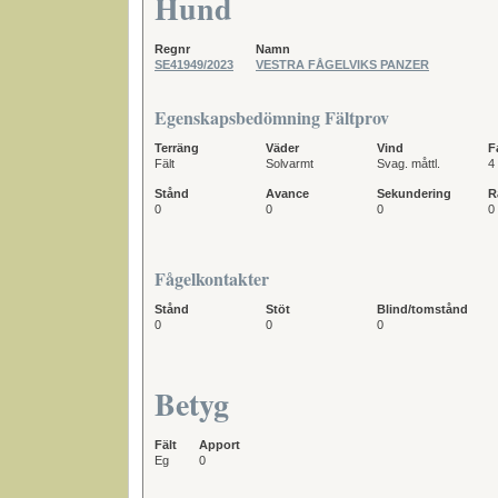
Hund
Regnr
Namn
SE41949/2023
VESTRA FÅGELVIKS PANZER
Egenskapsbedömning Fältprov
Terräng
Väder
Vind
F
Fält
Solvarmt
Svag. måttl.
4
Stånd
Avance
Sekundering
R
0
0
0
0
Fågelkontakter
Stånd
Stöt
Blind/tomstånd
0
0
0
Betyg
Fält
Apport
Eg
0