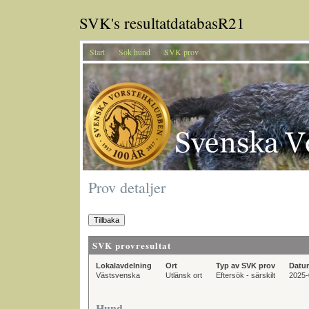
SVK's resultatdatabasR21
Start
Sök hund
SVK prov
Prov detaljer
SVK provresultat
Lokalavdelning
Ort
Typ av SVK prov
Datu
Västsvenska
Utlänsk ort
Eftersök - särskilt
2025-
Hund